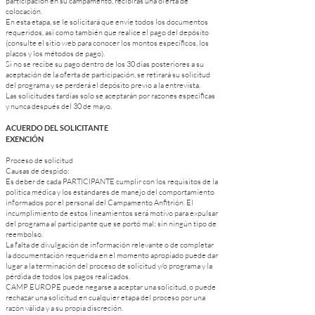
participación en su campamento, recibirás una oferta de
colocación.
En esta etapa, se le solicitará que envíe todos los documentos
requeridos, así como también que realice el pago del depósito
(consulte el sitio web para conocer los montos específicos, los
plazos y los métodos de pago).
Si no se recibe su pago dentro de los 30 días posteriores a su
aceptación de la oferta de participación, se retirará su solicitud
del programa y se perderá el depósito previo a la entrevista.
Las solicitudes tardías solo se aceptarán por razones específicas
y nunca después del 30 de mayo.
ACUERDO DEL SOLICITANTE
EXENCIÓN
Proceso de solicitud
Causas de despido:
Es deber de cada PARTICIPANTE cumplir con los requisitos de la
política médica y los estándares de manejo del comportamiento
informados por el personal del Campamento Anfitrión. El
incumplimiento de estos lineamientos será motivo para expulsar
del programa al participante que se portó mal; sin ningún tipo de
reembolso.
La falta de divulgación de información relevante o de completar
la documentación requerida en el momento apropiado puede dar
lugar a la terminación del proceso de solicitud y/o programa y la
pérdida de todos los pagos realizados.
CAMP EUROPE puede negarse a aceptar una solicitud, o puede
rechazar una solicitud en cualquier etapa del proceso por una
razón válida y a su propia discreción.