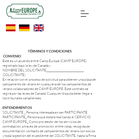
TÉRMINOS Y CONDICIONES
CONVENIO
Este es un acuerdo entre Camp Europe (CAMP EUROPE)
registrado bajo la ley de Canadá y
NOMBRE DEL SOLICITANTE______________________________,
(SOLICITANTE)
En relación con el proceso de solicitud para obtener una plaza de
campamento de verano en cualquiera de los campamentos de
verano colaboradores de CAMP EUROPE. Este contrato se
regirá por las leyes de Canadá. Cualquier disputa debe llegar a
los tribunales canadienses.
ENTENDIMIENTOS
SOLICITANTE _ Persona interesada en ser PARTICIPANTE
PARTICIPANTE_ Persona que estará realizando el SERVICIO.
CAMP EUROPE_ Como proveedor de los servicios de
contratación, a través de promoción, entrevistas, recogida de
documentación, contacto de campamentos de verano con socios
y toda la gestión del expediente del SOLICITANTE, hasta la firma