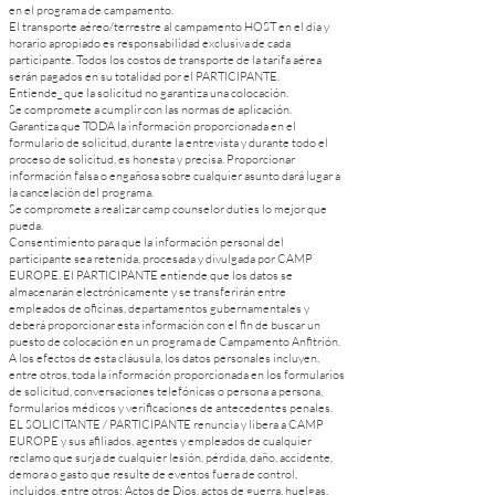
en el programa de campamento.
El transporte aéreo/terrestre al campamento HOST en el día y
horario apropiado es responsabilidad exclusiva de cada
participante. Todos los costos de transporte de la tarifa aérea
serán pagados en su totalidad por el PARTICIPANTE.
Entiende_ que la solicitud no garantiza una colocación.
Se compromete a cumplir con las normas de aplicación.
Garantiza que TODA la información proporcionada en el
formulario de solicitud, durante la entrevista y durante todo el
proceso de solicitud, es honesta y precisa. Proporcionar
información falsa o engañosa sobre cualquier asunto dará lugar a
la cancelación del programa.
Se compromete a realizar camp counselor duties lo mejor que
pueda.
Consentimiento para que la información personal del
participante sea retenida, procesada y divulgada por CAMP
EUROPE. El PARTICIPANTE entiende que los datos se
almacenarán electrónicamente y se transferirán entre
empleados de oficinas, departamentos gubernamentales y
deberá proporcionar esta información con el fin de buscar un
puesto de colocación en un programa de Campamento Anfitrión.
A los efectos de esta cláusula, los datos personales incluyen,
entre otros, toda la información proporcionada en los formularios
de solicitud, conversaciones telefónicas o persona a persona,
formularios médicos y verificaciones de antecedentes penales.
EL SOLICITANTE / PARTICIPANTE renuncia y libera a CAMP
EUROPE y sus afiliados, agentes y empleados de cualquier
reclamo que surja de cualquier lesión, pérdida, daño, accidente,
demora o gasto que resulte de eventos fuera de control,
incluidos, entre otros: Actos de Dios, actos de guerra, huelgas,