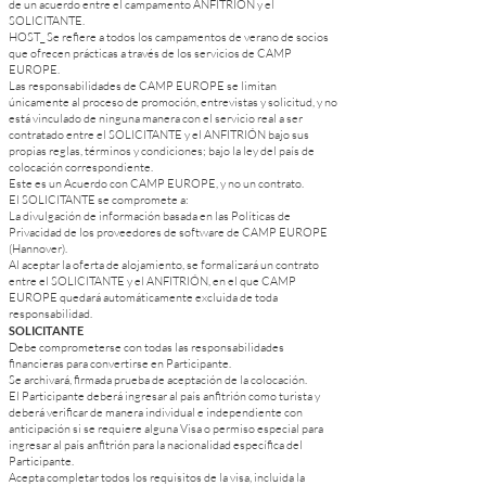
de un acuerdo entre el campamento ANFITRIÓN y el
SOLICITANTE.
HOST_ Se refiere a todos los campamentos de verano de socios
que ofrecen prácticas a través de los servicios de CAMP
EUROPE.
Las responsabilidades de CAMP EUROPE se limitan
únicamente al proceso de promoción, entrevistas y solicitud, y no
está vinculado de ninguna manera con el servicio real a ser
contratado entre el SOLICITANTE y el ANFITRIÓN bajo sus
propias reglas, términos y condiciones; bajo la ley del país de
colocación correspondiente.
Este es un Acuerdo con CAMP EUROPE, y no un contrato.
El SOLICITANTE se compromete a:
La divulgación de información basada en las Políticas de
Privacidad de los proveedores de software de CAMP EUROPE
(Hannover).
Al aceptar la oferta de alojamiento, se formalizará un contrato
entre el SOLICITANTE y el ANFITRIÓN, en el que CAMP
EUROPE quedará automáticamente excluida de toda
responsabilidad.
SOLICITANTE
Debe comprometerse con todas las responsabilidades
financieras para convertirse en Participante.
Se archivará, firmada prueba de aceptación de la colocación.
El Participante deberá ingresar al país anfitrión como turista y
deberá verificar de manera individual e independiente con
anticipación si se requiere alguna Visa o permiso especial para
ingresar al país anfitrión para la nacionalidad específica del
Participante.
Acepta completar todos los requisitos de la visa, incluida la