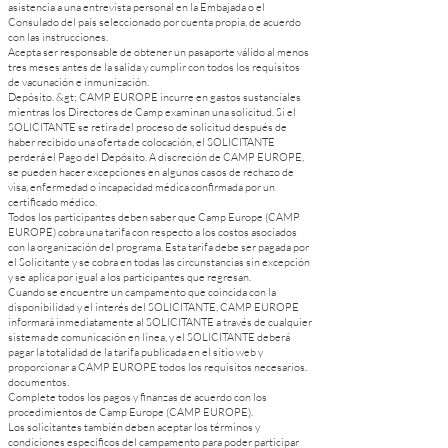
asistencia a una entrevista personal en la Embajada o el
Consulado del país seleccionado por cuenta propia, de acuerdo
con las instrucciones.
Acepta ser responsable de obtener un pasaporte válido al menos
tres meses antes de la salida y cumplir con todos los requisitos
de vacunación e inmunización.
Depósito. &gt; CAMP EUROPE incurre en gastos sustanciales
mientras los Directores de Camp examinan una solicitud. Si el
SOLICITANTE se retira del proceso de solicitud después de
haber recibido una oferta de colocación, el SOLICITANTE
perderá el Pago del Depósito. A discreción de CAMP EUROPE,
se pueden hacer excepciones en algunos casos de rechazo de
visa, enfermedad o incapacidad médica confirmada por un
certificado médico.
Todos los participantes deben saber que Camp Europe (CAMP
EUROPE) cobra una tarifa con respecto a los costos asociados
con la organización del programa. Esta tarifa debe ser pagada por
el Solicitante y se cobra en todas las circunstancias sin excepción
y se aplica por igual a los participantes que regresan.
Cuando se encuentre un campamento que coincida con la
disponibilidad y el interés del SOLICITANTE, CAMP EUROPE
informará inmediatamente al SOLICITANTE a través de cualquier
sistema de comunicación en línea, y el SOLICITANTE deberá
pagar la totalidad de la tarifa publicada en el sitio web y
proporcionar a CAMP EUROPE todos los requisitos necesarios.
documentos.
Complete todos los pagos y finanzas de acuerdo con los
procedimientos de Camp Europe (CAMP EUROPE).
Los solicitantes también deben aceptar los términos y
condiciones específicos del campamento para poder participar