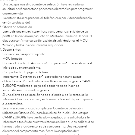
Una vez que nuestro comité de selección haya revisado su
solicitud, será contactado por correo electrónico para programar
una entrevista.
(la entrevista será presencial, telefónica o por videoconferencia
según tu ubicación)
Oferta de colocación
Luego de una entrevista exitosa y una segunda revisión de su
perfil, se le enviará un paquete de oferta de ubicación. Tendrá 21
días para confirmar su participación, devolviéndonos el MOU
firmado y todos los documentos requeridos.
Documentos
Copia de su pasaporte vigente
MOU firmado
Copia del Boleto de Avión/Bus/Tren para confirmar asistencia al
inicio de su entrenamiento.
Comprobante de pago de la tasa
Importante: Obtener su perfil aceptado no garantiza que
obtendrá una oferta de ubicación. Reservar un programa CAMP
EUROPE mediante el pago del depósito no te inscribe
automáticamente en el programa.
Si una oferta de colocación no se extiende al solicitante, se le
informará lo antes posible y se le reembolsará el depósito previo
a la entrevista.
Se enviará una solicitud completa al Comité de Selección,
ubicado en Ottawa, ON, para la evaluación inicial. Una vez que
CAMP EUROPE haya verificado y aceptado una solicitud, se le
informará a través de nuestro sistema en línea que su solicitud se
ha mostrado a los directores de campamento. Una vez que el
director del campamento manifieste la aceptación de tu