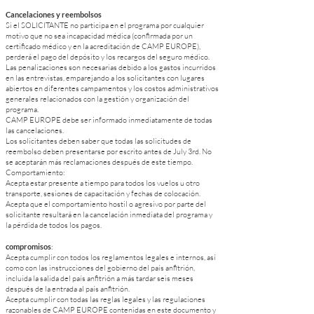
Cancelaciones y reembolsos
Si el SOLICITANTE no participa en el programa por cualquier
motivo que no sea incapacidad médica (confirmada por un
certificado médico y en la acreditación de CAMP EUROPE),
perderá el pago del depósito y los recargos del seguro médico.
Las penalizaciones son necesarias debido a los gastos incurridos
en las entrevistas, emparejando a los solicitantes con lugares
abiertos en diferentes campamentos y los costos administrativos
generales relacionados con la gestión y organización del
programa.
CAMP EUROPE debe ser informado inmediatamente de todas
las cancelaciones.
Los solicitantes deben saber que todas las solicitudes de
reembolso deben presentarse por escrito antes de July 3rd. No
se aceptarán más reclamaciones después de este tiempo.
Comportamiento:
Acepta estar presente a tiempo para todos los vuelos u otro
transporte, sesiones de capacitación y fechas de colocación.
Acepta que el comportamiento hostil o agresivo por parte del
solicitante resultará en la cancelación inmediata del programa y
la pérdida de todos los pagos.
compromisos
:
Acepta cumplir con todos los reglamentos legales e internos, así
como con las instrucciones del gobierno del país anfitrión,
incluida la salida del país anfitrión a más tardar seis meses
después de la entrada al país anfitrión.
Acepta cumplir con todas las reglas legales y las regulaciones
razonables de CAMP EUROPE contenidas en este documento y