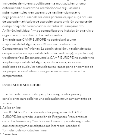
incidentes de violencia políticamente motivada, terrorismo,
enfermedad o cuarentena, restricciones o regulaciones
gubernamentales y, en ausencia de negligencia grave (o
negligencia en el caso de lesiones personales) que surja del uso
de cualquier vehículo o de cualquier acto u omisión por parte de
cualquier agente o empleado o invitados del campamento
Anfitrión, individuo, firma o compañía u otra instalación o servicio
organizado en nombre de los participantes.
Entiende que CAMP EUROPE no controla ni asume
responsabilidad alguna por el funcionamiento de los
Campamentos Anfitriones. La administración y gestión de cada
campamento es responsabilidad exclusiva de su(s) propietario(s)
y/o director(es). En consecuencia, CAMP EUROPE no puede y no
acepta responsabilidad alguna por decisiones, acciones u
omisiones de cualquier naturaleza realizadas por o en nombre de
los propietarios y/o directores, personal o miembros de los
campamentos.
PROCESO DE SOLICITUD
El solicitante comprende y acepta los siguientes pasos y
condiciones para solicitar una colocación en un campamento de
verano.
Aplica online
Lee TODA la información sobre los programas de CAMP
EUROPE, incluyendo la sección de Preguntas Frecuentes así
como los Términos y Condiciones. Una vez que esté seguro de
que este programa se adapta a sus intereses; acceder al
formulario de solicitud en línea
Entrevista