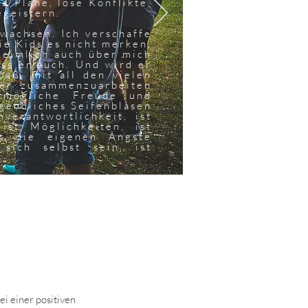
 Pläne, löse Konflikte,
egeistern.
swachsen. Ich verschaffe
e Kids es nicht merken,
heimlich auch über mich
uss er auch. Und wird er
paß, mit all den vielen
der zusammenzuarbeiten
tmögliche Freude und
gendliches Seifenblasen
verantwortlichkeit, ist
ist Möglichkeiten, ist
st die eigenen Ängste
 sich selbst sein, ist
i einer positiven