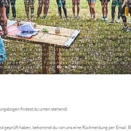
 Aufwaschen, behalte den Überblick und schmiede
e Pflaster und tröste, begeistere und lass mich b
bin gern dabei, wenn die Kinder über sich hinau
 Aha-Momente. Und zwischen den Zeilen, wenn di
auch ich meine „Ahas“ und wachse neben ihnen 
st hinaus. Hier darf jeder so sein, wie er ist! M
 einiger Zeit sowieso! Es macht mir so viel S
gierten tollen Teamern aus aller Herren Län
 den Kindern in jedweder Weise die größ
rstützung zu sein. Camp Europe ist für mich mor
en, ist Kind sein, ist Verantwortung und Eigen
de an der Natur, ist die einfachen Dinge, 
schätzung, ist unmittelbare Rückmeldung, i
usfordern, ist Freundschaft, ist ehrlich zu
mmenhalt, ist Fels in der Brandung sein.
Bewerbung
ungsbogen findest du unten stehend)
d geprüft haben, bekommst du von uns eine Rückmeldung per Email. Be