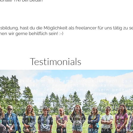
ionale TN) bei Bedarf
bildung, hast du die Möglichkeit als freelancer für uns tätig zu 
n wir gerne behilflich sein! :-)
Testimonials
Arbeit als Teamer bei Camp Europe ist bunt. Es 
enen ich aller morgen nicht ahnen kann, um wi
ds reicher bin. Teil des -Teams zu sein bedeut
s schaffen zu wollen. Die Tage für die Kinder wer
iebsten mag ich die Morgen und Abende. Morg
schon viel früher als die meisten anderen wac
ren Teamern z.B. Frisbee spielen oder Waldspa
bringt uns noch vor dem Frühstück mal aktiv, ma
ds schätze ich die Zeit vor dem Einschlafen, in
mmen sind und den Tag zusammen noch einmal
en können. Zwischen Morgen und Abend laufe i
e Kanu und baue Mountainbike Parcours, zauber