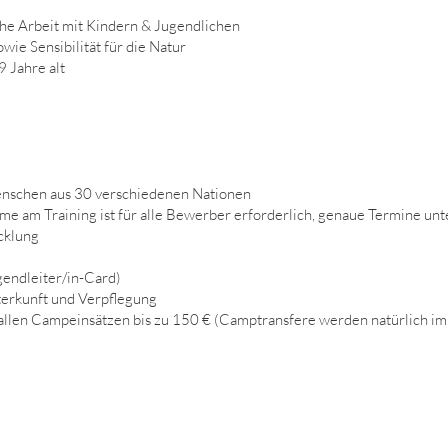
che Arbeit mit Kindern & Jugendlichen
wie Sensibilität für die Natur
9 Jahre alt
enschen aus 30 verschiedenen Nationen
hme am Training ist für alle Bewerber erforderlich, genaue Termine u
cklung
gendleiter/in-Card)
terkunft und Verpflegung
allen Campeinsätzen bis zu 150 € (Camptransfere werden natürlich imm