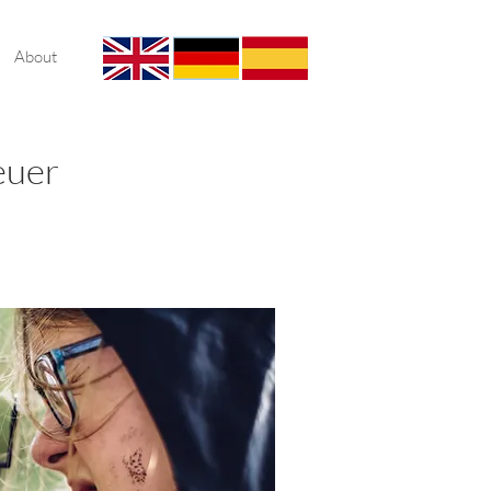
About
euer