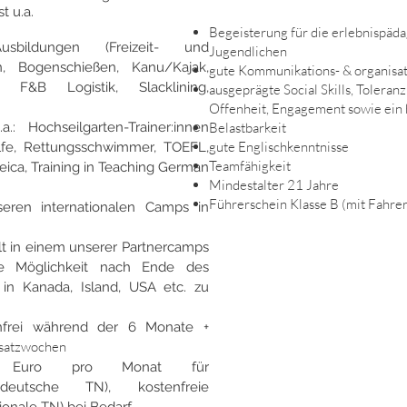
t u.a.
Begeisterung für die erlebnispäd
bildungen (Freizeit- und
Jugendlichen
en, Bogenschießen, Kanu/Kajak,
gute Kommunikations- & organisat
g, F&B Logistik, Slacklining,
ausgeprägte Social Skills, Toleran
Offenheit, Engagement sowie ein 
a.: Hochseilgarten-Trainer:innen
Belastbarkeit
gute Englischkenntnisse
Hilfe, Rettungsschwimmer, TOEFL,
Teamfähigkeit
ica, Training in Teaching German
Mindestalter 21 Jahre
Führerschein Klasse B (mit Fahre
eren internationalen Camps in
t in einem unserer Partnercamps
ie Möglichkeit nach Ende des
n Kanada, Island, USA etc. zu
enfrei während der 6 Monate +
nsatzwochen
0 Euro pro Monat für
 (deutsche TN), kostenfreie