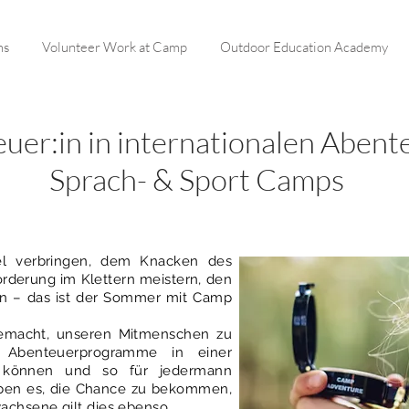
ms
Volunteer Work at Camp
Outdoor Education Academy
uer:in in internationalen Abent
Sprach- & Sport Camps
l verbringen, dem Knacken des
orderung im Klettern meistern, den
n – das ist der Sommer mit Camp
emacht, unseren Mitmenschen zu
d Abenteuerprogramme in einer
n können und so für jedermann
ieben es, die Chance zu bekommen,
achsene gilt dies ebenso.