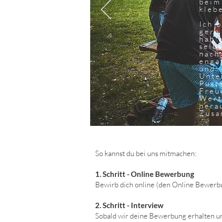
beim
kleb
Ich 
gern
hab 
selb
nach
enga
und
Unte
Pust
Freu
Wert
hera
Zusa
So kannst du bei uns mitmachen:
1.
1. Schritt - Online Bewerbung
Bewirb dich online (den Online Bewerb
2. Schritt - Interview
Sobald wir deine Bewerbung erhalten un