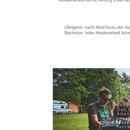
Reisekrankenversicherung (internat
Übrigens: nach Abschluss der Aus
Bachelor- oder Masterarbeit könne
Die 
in d
aben
etwa
Am l
die 
ande
Das 
Aben
zusa
lass
fahr