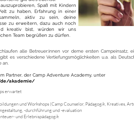
auszuprobieren, Spaß mit Kindern
lt zu haben, Erfahrung in einer
sammeln, aktiv zu sein, deine
sse zu erweitern, dazu auch noch
nd kreativ bist, würden wir uns
ichen Team begrüßen zu dürfen.
chlaufen alle Betreuer:innen vor deme ersten Campeinsatz, ein
t es verschiedene Vertiefungsmöglichkeiten u.a. als Deutschl
e an.
rem Partner, der Camp Adventure Academy, unter
/de/akademie/
ps erwartet
bildungen und Workshops (Camp Counselor, Pädagogik, Kreatives, Arts
mgestaltung, -durchführung und -evaluation
enteuer- und Erlebnispädagogik