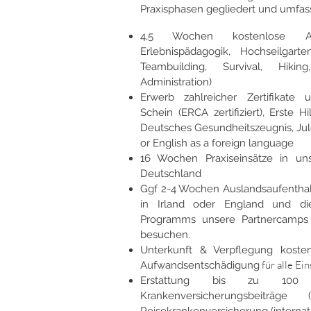
Praxisphasen gegliedert und umfass
4,5 Wochen kostenlose Aus
Erlebnispädagogik, Hochseilgart
Teambuilding, Survival, Hikin
Administration)
Erwerb zahlreicher Zertifikate u.
Schein (ERCA zertifiziert), Erste 
Deutsches Gesundheitszeugnis, Jule
or English as a foreign language
16 Wochen Praxiseinsätze in uns
Deutschland
Ggf 2-4 Wochen Auslandsaufenthal
in Irland oder England und d
Programms unsere Partnercamps i
besuchen.
Unterkunft & Verpflegung kost
für alle Ei
Aufwandsentschädigung
Erstattung bis zu 10
Krankenversicherungsbeiträge