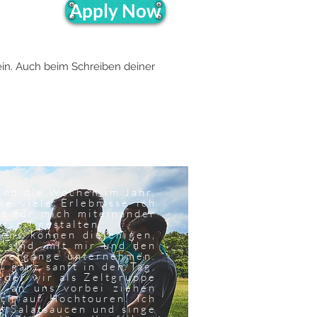
Apply Now
sein. Auch beim
Schreiben deiner
sind die Wochen im Jahr,
e viele Erlebnisse ich
et für mich miteinander
tvoll gestalten.
ens können diejenigen,
h sind, mit mir und den
ziergänge unternehmen.
l ganz sanft in den Tag.
 der wir als Zeltgruppe
 an uns vorbei ziehen
ch auf Hochtouren. Ich
e Salatsaucen und singe